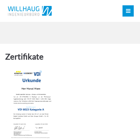
© 2016 Willhaug Gebäudetechnik GmbH
Impressum
Kontakt
Register
|
Lost your password?
Support
Lorem ipsum dolor sit amet:
Zertifikate
24h
/ 365days
We offer support for our customers
Mon - Fri 8:00am - 5:00pm
(GMT +1)
Get in touch
Cybersteel Inc.
376-293 City Road, Suite 600