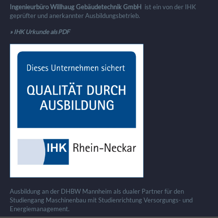
Ingenieurbüro Willhaug Gebäudetechnik GmbH
ist ein von der IHK
geprüfter und anerkannter Ausbildungsbetrieb.
» IHK Urkunde als PDF
Ausbildung an der DHBW Mannheim als dualer Partner für den
Studiengang Maschinenbau mit Studienrichtung Versorgungs- und
Energiemanagement.