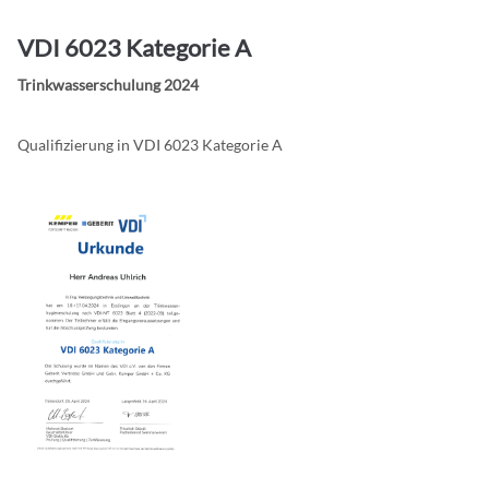
San Francisco, CA 94102
VDI 6023 Kategorie A
Have any questions?
Trinkwasserschulung 2024
+44 1234 567 890
Drop us a line
Qualifizierung in VDI 6023 Kategorie A
info@yourdomain.com
About us
Lorem ipsum dolor sit amet, consectetuer adipiscing elit.
Aenean commodo ligula eget dolor. Aenean massa. Cum sociis natoque
penatibus et magnis dis parturient montes, nascetur ridiculus mus.
Donec quam felis, ultricies nec.