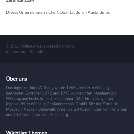
Zertifikat 2024
Dieses Unternehmen sichert Qualität durch Ausbildung.
© 2016 Willhaug Gebäudetechnik GmbH
Impressum
Kontakt
Über uns
Das Ingenieurbüro Willhaug wurde 1968 von Herrn Willhaug
gegründet. Zwischen 1972 und 1993 wurde unter Ingenieurbüro
Willhaug und Fuchs firmiert. Seit Januar 2001 Firmierung unter
Ingenieurbüro Willhaug Gebäudetechnik GmbH. Sitz der Firma ist
Mosbach (Neckar-Odenwald-Kreis), ca. 20 Autominuten von Heilbronn
und 30 Autominuten von Heidelberg.
Wichtige Themen