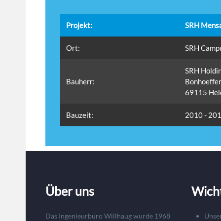
Projekt:
SRH Mens
Ort:
SRH Campu
SRH Holdi
Bauherr:
Bonhoeffer
69115 Hei
Bauzeit:
2010 - 20
Über uns
Wich
Das Ingenieurbüro Willhaug wurde 1968
Unse