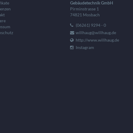
fikate
Gebäudetechnik GmbH
renzen
Pirminstrasse 1
akt
74821 Mosbach
ere
(06261) 9294 - 0
essum
nschutz
willhaug@willhaug.de
http://www.willhaug.de
Instagram