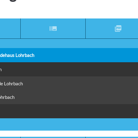
dehaus Lohrbach
h
de Lohrbach
2
hrbach