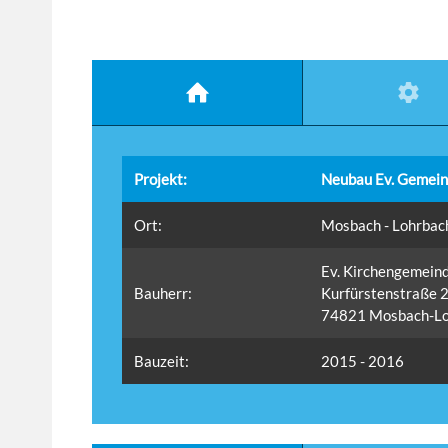
Projekt:
Neubau Ev. Gemein
Ort:
Mosbach - Lohrbac
Ev. Kirchengemein
Bauherr:
Kurfürstenstraße 
74821 Mosbach-Lo
Bauzeit:
2015 - 2016