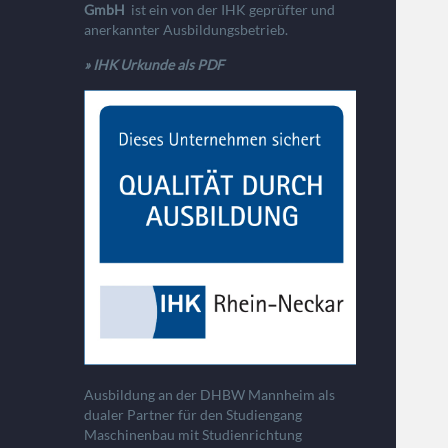
GmbH
ist ein von der IHK geprüfter und
anerkannter Ausbildungsbetrieb.
» IHK Urkunde als PDF
Ausbildung an der DHBW Mannheim als
dualer Partner für den Studiengang
Maschinenbau mit Studienrichtung