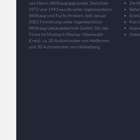
von Herrn Willhaug gegründet. Zwischen
Zerti
1972 und 1993 wurde unter Ingenieurbüro
Refe
Willhaug und Fuchs firmiert. Seit Januar
Kont
2001 Firmierung unter Ingenieurbüro
Karri
Willhaug Gebäudetechnik GmbH. Sitz der
Impr
Firma ist Mosbach (Neckar-Odenwald-
Date
Kreis), ca. 20 Autominuten von Heilbronn
und 30 Autominuten von Heidelberg.