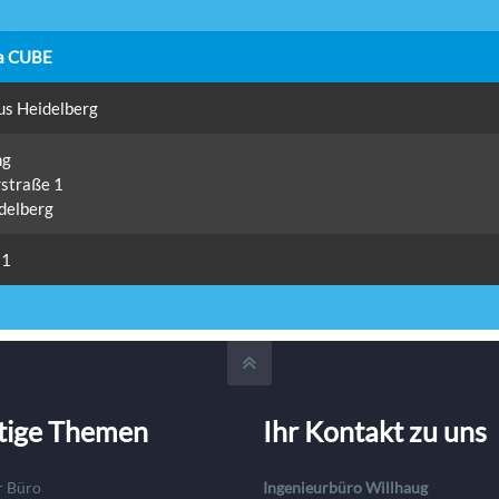
a CUBE
s Heidelberg
ng
straße 1
delberg
11
tige Themen
Ihr Kontakt zu uns
r Büro
Ingenieurbüro Willhaug