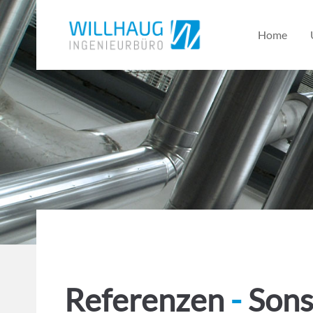
Home
Supp
© 2016 Willhaug Gebäudetechnik GmbH
Impressum
Kontakt
Register
|
Lost your password?
Lorem ip
2
We offer
Mon - F
Referenzen
-
Sons